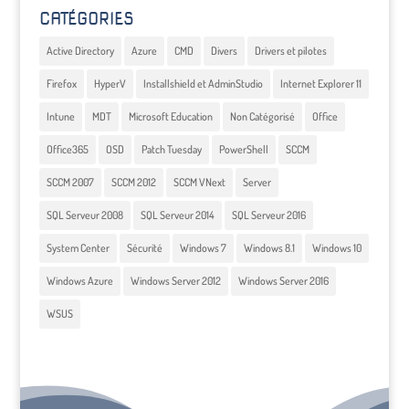
CATÉGORIES
Active Directory
Azure
CMD
Divers
Drivers et pilotes
Firefox
HyperV
Installshield et AdminStudio
Internet Explorer 11
Intune
MDT
Microsoft Education
Non Catégorisé
Office
Office365
OSD
Patch Tuesday
PowerShell
SCCM
SCCM 2007
SCCM 2012
SCCM VNext
Server
SQL Serveur 2008
SQL Serveur 2014
SQL Serveur 2016
System Center
Sécurité
Windows 7
Windows 8.1
Windows 10
Windows Azure
Windows Server 2012
Windows Server 2016
WSUS