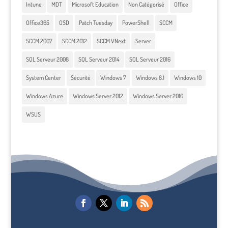
Intune
MDT
Microsoft Education
Non Catégorisé
Office
Office365
OSD
Patch Tuesday
PowerShell
SCCM
SCCM 2007
SCCM 2012
SCCM VNext
Server
SQL Serveur 2008
SQL Serveur 2014
SQL Serveur 2016
System Center
Sécurité
Windows 7
Windows 8.1
Windows 10
Windows Azure
Windows Server 2012
Windows Server 2016
WSUS