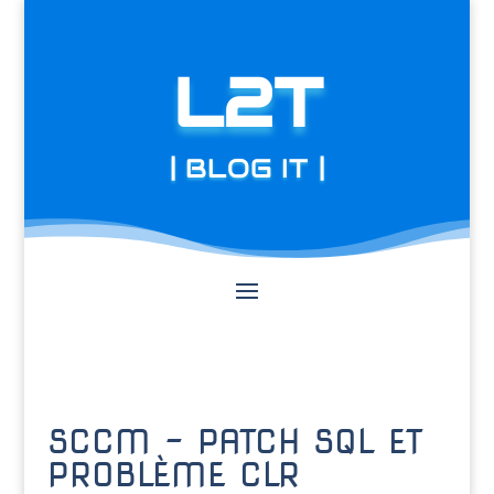
L2T
| BLOG IT |
SCCM – PATCH SQL ET
PROBLÈME CLR