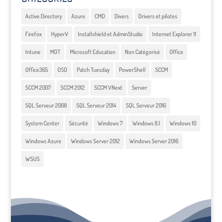
Active Directory
Azure
CMD
Divers
Drivers et pilotes
Firefox
HyperV
Installshield et AdminStudio
Internet Explorer 11
Intune
MDT
Microsoft Education
Non Catégorisé
Office
Office365
OSD
Patch Tuesday
PowerShell
SCCM
SCCM 2007
SCCM 2012
SCCM VNext
Server
SQL Serveur 2008
SQL Serveur 2014
SQL Serveur 2016
System Center
Sécurité
Windows 7
Windows 8.1
Windows 10
Windows Azure
Windows Server 2012
Windows Server 2016
WSUS