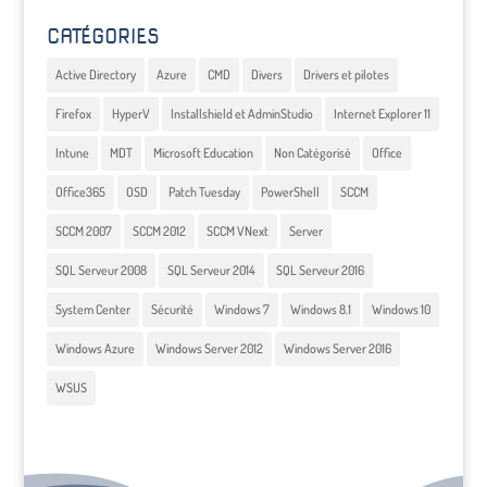
CATÉGORIES
Active Directory
Azure
CMD
Divers
Drivers et pilotes
Firefox
HyperV
Installshield et AdminStudio
Internet Explorer 11
Intune
MDT
Microsoft Education
Non Catégorisé
Office
Office365
OSD
Patch Tuesday
PowerShell
SCCM
SCCM 2007
SCCM 2012
SCCM VNext
Server
SQL Serveur 2008
SQL Serveur 2014
SQL Serveur 2016
System Center
Sécurité
Windows 7
Windows 8.1
Windows 10
Windows Azure
Windows Server 2012
Windows Server 2016
WSUS