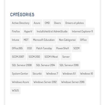
CATÉGORIES
Active Directory
Azure
CMD
Divers
Drivers et pilotes
Firefox
HyperV
Installshield et AdminStudio
Internet Explorer 11
Intune
MDT
Microsoft Education
Non Catégorisé
Office
Office365
OSD
Patch Tuesday
PowerShell
SCCM
SCCM 2007
SCCM 2012
SCCM VNext
Server
SQL Serveur 2008
SQL Serveur 2014
SQL Serveur 2016
System Center
Sécurité
Windows 7
Windows 8.1
Windows 10
Windows Azure
Windows Server 2012
Windows Server 2016
WSUS