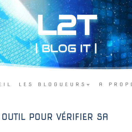
L2T
| BLOG IT |
EIL
LES BLOGUEURS
A PROP
OUTIL POUR VÉRIFIER SA