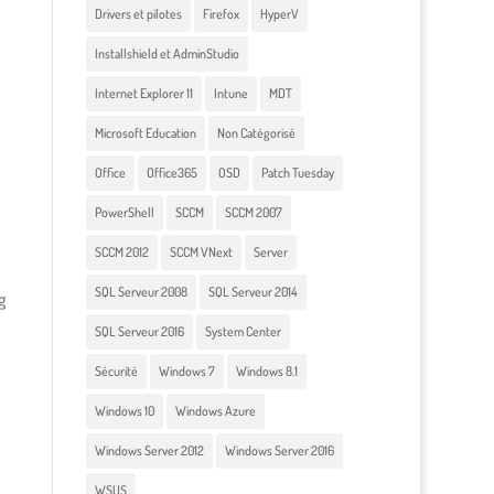
Drivers et pilotes
Firefox
HyperV
Installshield et AdminStudio
Internet Explorer 11
Intune
MDT
Microsoft Education
Non Catégorisé
Office
Office365
OSD
Patch Tuesday
PowerShell
SCCM
SCCM 2007
SCCM 2012
SCCM VNext
Server
SQL Serveur 2008
SQL Serveur 2014
g
SQL Serveur 2016
System Center
Sécurité
Windows 7
Windows 8.1
Windows 10
Windows Azure
Windows Server 2012
Windows Server 2016
WSUS