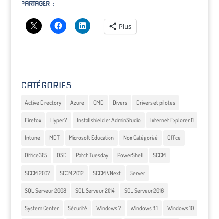
PARTAGER :
Plus
CATÉGORIES
Active Directory
Azure
CMD
Divers
Drivers et pilotes
Firefox
HyperV
Installshield et AdminStudio
Internet Explorer 11
Intune
MDT
Microsoft Education
Non Catégorisé
Office
Office365
OSD
Patch Tuesday
PowerShell
SCCM
SCCM 2007
SCCM 2012
SCCM VNext
Server
SQL Serveur 2008
SQL Serveur 2014
SQL Serveur 2016
System Center
Sécurité
Windows 7
Windows 8.1
Windows 10