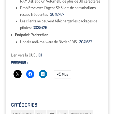
RAMDisk et d’un VolumeID de plus de 30 caractères
Problème avec l’Agent SMS lors de perturbations
réseau fréquentes :
3048767
Les clients ne peuvent télécharger les packages de
pilotes :
3035426
Endpoint Protection
Update anti-malware de Février 2015 :
3041687
Lien vers la CU5 :
ICI
PARTAGER :
Plus
CATÉGORIES
Active Directory
Azure
CMD
Divers
Drivers et pilotes