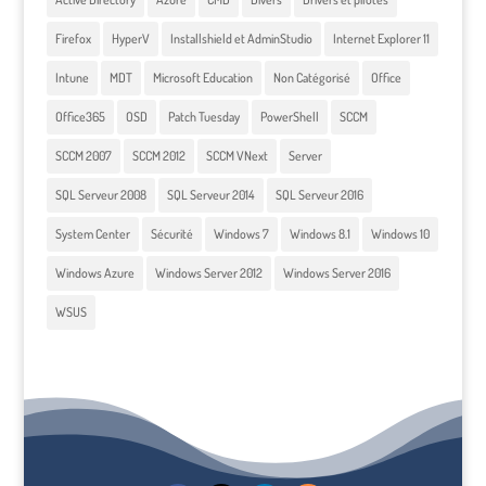
Firefox
HyperV
Installshield et AdminStudio
Internet Explorer 11
Intune
MDT
Microsoft Education
Non Catégorisé
Office
Office365
OSD
Patch Tuesday
PowerShell
SCCM
SCCM 2007
SCCM 2012
SCCM VNext
Server
SQL Serveur 2008
SQL Serveur 2014
SQL Serveur 2016
System Center
Sécurité
Windows 7
Windows 8.1
Windows 10
Windows Azure
Windows Server 2012
Windows Server 2016
WSUS