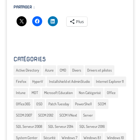
PARTAGER :
Plus
CATÉGORIES
Active Directory
Azure
CMD
Divers
Drivers et pilotes
Firefox
HyperV
Installshield et AdminStudio
Internet Explorer 11
Intune
MDT
Microsoft Education
Non Catégorisé
Office
Office365
OSD
Patch Tuesday
PowerShell
SCCM
SCCM 2007
SCCM 2012
SCCM VNext
Server
SQL Serveur 2008
SQL Serveur 2014
SQL Serveur 2016
System Center
Sécurité
Windows 7
Windows 8.1
Windows 10