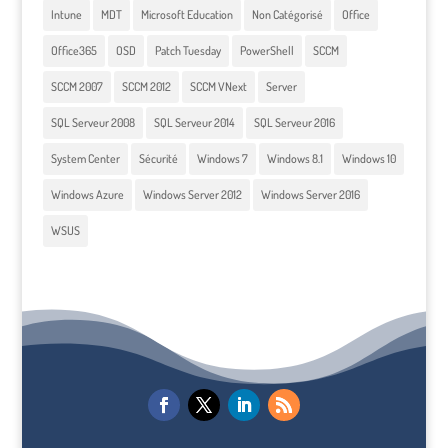
Intune
MDT
Microsoft Education
Non Catégorisé
Office
Office365
OSD
Patch Tuesday
PowerShell
SCCM
SCCM 2007
SCCM 2012
SCCM VNext
Server
SQL Serveur 2008
SQL Serveur 2014
SQL Serveur 2016
System Center
Sécurité
Windows 7
Windows 8.1
Windows 10
Windows Azure
Windows Server 2012
Windows Server 2016
WSUS