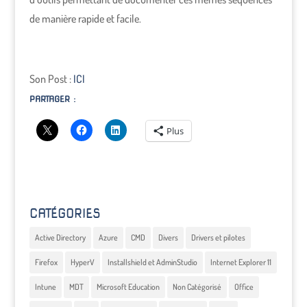
de manière rapide et facile.
Son Post :
ICI
PARTAGER :
Plus
CATÉGORIES
Active Directory
Azure
CMD
Divers
Drivers et pilotes
Firefox
HyperV
Installshield et AdminStudio
Internet Explorer 11
Intune
MDT
Microsoft Education
Non Catégorisé
Office