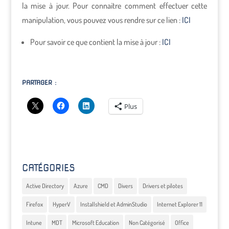
la mise à jour. Pour connaitre comment effectuer cette
manipulation, vous pouvez vous rendre sur ce lien :
ICI
Pour savoir ce que contient la mise à jour :
ICI
PARTAGER :
Plus
CATÉGORIES
Active Directory
Azure
CMD
Divers
Drivers et pilotes
Firefox
HyperV
Installshield et AdminStudio
Internet Explorer 11
Intune
MDT
Microsoft Education
Non Catégorisé
Office