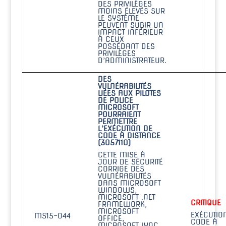
DES PRIVILÈGES
MOINS ÉLEVÉS SUR
LE SYSTÈME
PEUVENT SUBIR UN
IMPACT INFÉRIEUR
À CEUX
POSSÉDANT DES
PRIVILÈGES
D’ADMINISTRATEUR.
DES
VULNÉRABILITÉS
LIÉES AUX PILOTES
DE POLICE
MICROSOFT
POURRAIENT
PERMETTRE
L’EXÉCUTION DE
CODE À DISTANCE
(3057110)
CETTE MISE À
JOUR DE SÉCURITÉ
CORRIGE DES
VULNÉRABILITÉS
DANS MICROSOFT
WINDOWS,
MICROSOFT .NET
CRITIQUE
FRAMEWORK,
MICROSOFT
EXÉCUTIO
MS15-044
OFFICE,
CODE À
MICROSOFT LYNC