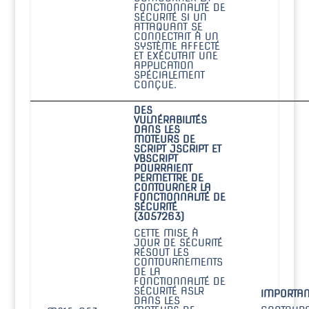
FONCTIONNALITÉ DE
SÉCURITÉ SI UN
ATTAQUANT SE
CONNECTAIT À UN
SYSTÈME AFFECTÉ
ET EXÉCUTAIT UNE
APPLICATION
SPÉCIALEMENT
CONÇUE.
DES
VULNÉRABILITÉS
DANS LES
MOTEURS DE
SCRIPT JSCRIPT ET
VBSCRIPT
POURRAIENT
PERMETTRE DE
CONTOURNER LA
FONCTIONNALITÉ DE
SÉCURITÉ
(3057263)
CETTE MISE À
JOUR DE SÉCURITÉ
RÉSOUT LES
CONTOURNEMENTS
DE LA
FONCTIONNALITÉ DE
SÉCURITÉ ASLR
IMPORTAN
DANS LES