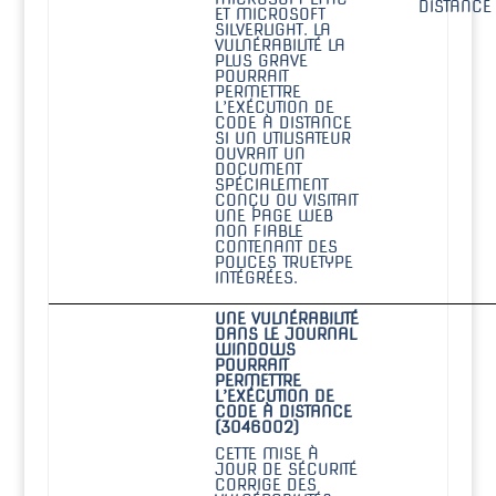
DISTANCE
ET MICROSOFT
SILVERLIGHT. LA
VULNÉRABILITÉ LA
PLUS GRAVE
POURRAIT
PERMETTRE
L’EXÉCUTION DE
CODE À DISTANCE
SI UN UTILISATEUR
OUVRAIT UN
DOCUMENT
SPÉCIALEMENT
CONÇU OU VISITAIT
UNE PAGE WEB
NON FIABLE
CONTENANT DES
POLICES TRUETYPE
INTÉGRÉES.
UNE VULNÉRABILITÉ
DANS LE JOURNAL
WINDOWS
POURRAIT
PERMETTRE
L’EXÉCUTION DE
CODE À DISTANCE
(3046002)
CETTE MISE À
JOUR DE SÉCURITÉ
CORRIGE DES