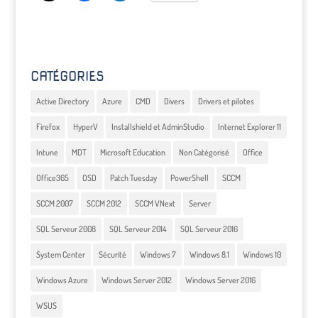
CATÉGORIES
Active Directory
Azure
CMD
Divers
Drivers et pilotes
Firefox
HyperV
Installshield et AdminStudio
Internet Explorer 11
Intune
MDT
Microsoft Education
Non Catégorisé
Office
Office365
OSD
Patch Tuesday
PowerShell
SCCM
SCCM 2007
SCCM 2012
SCCM VNext
Server
SQL Serveur 2008
SQL Serveur 2014
SQL Serveur 2016
System Center
Sécurité
Windows 7
Windows 8.1
Windows 10
Windows Azure
Windows Server 2012
Windows Server 2016
WSUS