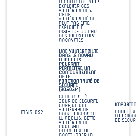
LOCALEMENT POUR
EXPLOITER CES
VULNÉRABILITÉS.
CETTE
VULNÉRABILITÉ NE
PEUT PAS ÊTRE
EXPLOITÉE À
DISTANCE OU PAR
DES UTILISATEURS
ANONYMES.
UNE VULNÉRABILITÉ
DANS LE NOYAU
WINDOWS
POURRAIT
PERMETTRE UN
CONTOURNEMENT
DE LA
FONCTIONNALITÉ DE
SÉCURITÉ
(3050514)
CETTE MISE À
JOUR DE SÉCURITÉ
IMPORTAN
CORRIGE UNE
VULNÉRABILITÉ
CONTOURN
MS15-052
DANS MICROSOFT
FONCTION
WINDOWS. CETTE
DE SÉCURI
VULNÉRABILITÉ
POURRAIT
PERMETTRE DE
CONTOURNER LA