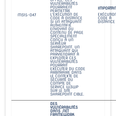
OFFICE. CES
VULNÉRABILITÉS
POURRAIENT
IMPORTAN
PERMETTRE
L’EXÉCUTION DE
EXÉCUTIO
MS15-047
CODE À DISTANCE
CODE À
SI UN ATTAQUANT
DISTANCE
AUTHENTIFIÉ
ENVOYAIT DU
CONTENU DE PAGE
SPÉCIALEMENT
CONÇU À UN
SERVEUR
SHAREPOINT. UN
ATTAQUANT QUI
PARVIENDRAIT À
EXPLOITER CES
VULNÉRABILITÉS
POURRAIT
EXÉCUTER DU CODE
ARBITRAIRE DANS
LE CONTEXTE DE
SÉCURITÉ DU
COMPTE DE
SERVICE W3WP
SUR LE SITE
SHAREPOINT CIBLE.
DES
VULNÉRABILITÉS
DANS .NET
FRAMEWORK