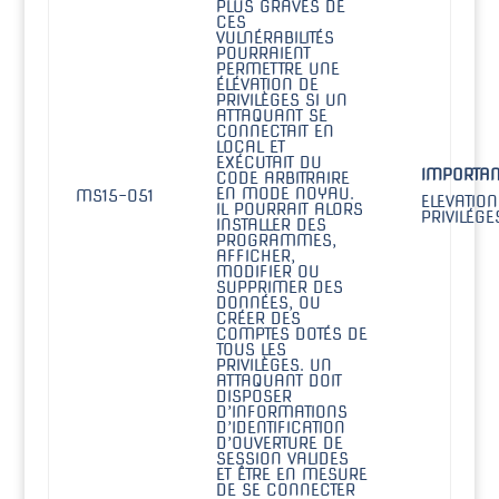
PLUS GRAVES DE
CES
VULNÉRABILITÉS
POURRAIENT
PERMETTRE UNE
ÉLÉVATION DE
PRIVILÈGES SI UN
ATTAQUANT SE
CONNECTAIT EN
LOCAL ET
EXÉCUTAIT DU
IMPORTAN
CODE ARBITRAIRE
EN MODE NOYAU.
MS15-051
ELEVATION
IL POURRAIT ALORS
PRIVILÉGE
INSTALLER DES
PROGRAMMES,
AFFICHER,
MODIFIER OU
SUPPRIMER DES
DONNÉES, OU
CRÉER DES
COMPTES DOTÉS DE
TOUS LES
PRIVILÈGES. UN
ATTAQUANT DOIT
DISPOSER
D’INFORMATIONS
D’IDENTIFICATION
D’OUVERTURE DE
SESSION VALIDES
ET ÊTRE EN MESURE
DE SE CONNECTER