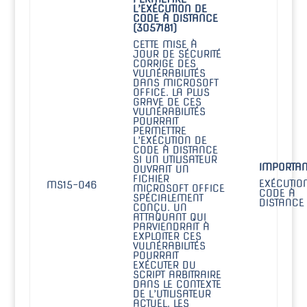
L’EXÉCUTION DE
CODE À DISTANCE
(3057181)
CETTE MISE À
JOUR DE SÉCURITÉ
CORRIGE DES
VULNÉRABILITÉS
DANS MICROSOFT
OFFICE. LA PLUS
GRAVE DE CES
VULNÉRABILITÉS
POURRAIT
PERMETTRE
L’EXÉCUTION DE
CODE À DISTANCE
SI UN UTILISATEUR
IMPORTAN
OUVRAIT UN
FICHIER
EXÉCUTIO
MS15-046
MICROSOFT OFFICE
CODE À
SPÉCIALEMENT
DISTANCE
CONÇU. UN
ATTAQUANT QUI
PARVIENDRAIT À
EXPLOITER CES
VULNÉRABILITÉS
POURRAIT
EXÉCUTER DU
SCRIPT ARBITRAIRE
DANS LE CONTEXTE
DE L’UTILISATEUR
ACTUEL. LES