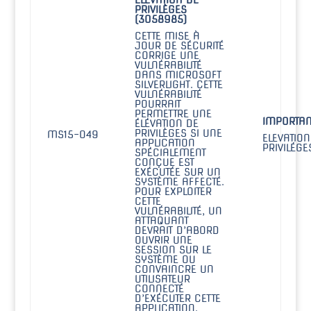
ÉLÉVATION DE
PRIVILÈGES
(3058985)
CETTE MISE À
JOUR DE SÉCURITÉ
CORRIGE UNE
VULNÉRABILITÉ
DANS MICROSOFT
SILVERLIGHT. CETTE
VULNÉRABILITÉ
POURRAIT
PERMETTRE UNE
IMPORTAN
ÉLÉVATION DE
PRIVILÈGES SI UNE
MS15-049
ELEVATION
APPLICATION
PRIVILÉGE
SPÉCIALEMENT
CONÇUE EST
EXÉCUTÉE SUR UN
SYSTÈME AFFECTÉ.
POUR EXPLOITER
CETTE
VULNÉRABILITÉ, UN
ATTAQUANT
DEVRAIT D’ABORD
OUVRIR UNE
SESSION SUR LE
SYSTÈME OU
CONVAINCRE UN
UTILISATEUR
CONNECTÉ
D’EXÉCUTER CETTE
APPLICATION.