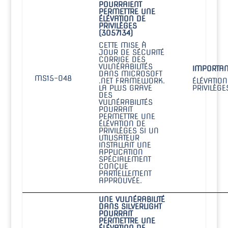
POURRAIENT
PERMETTRE UNE
ÉLÉVATION DE
PRIVILÈGES
(3057134)
CETTE MISE À
JOUR DE SÉCURITÉ
CORRIGE DES
VULNÉRABILITÉS
IMPORTAN
DANS MICROSOFT
MS15-048
.NET FRAMEWORK.
ÉLÉVATION
LA PLUS GRAVE
PRIVILÈGE
DES
VULNÉRABILITÉS
POURRAIT
PERMETTRE UNE
ÉLÉVATION DE
PRIVILÈGES SI UN
UTILISATEUR
INSTALLAIT UNE
APPLICATION
SPÉCIALEMENT
CONÇUE
PARTIELLEMENT
APPROUVÉE.
UNE VULNÉRABILITÉ
DANS SILVERLIGHT
POURRAIT
PERMETTRE UNE