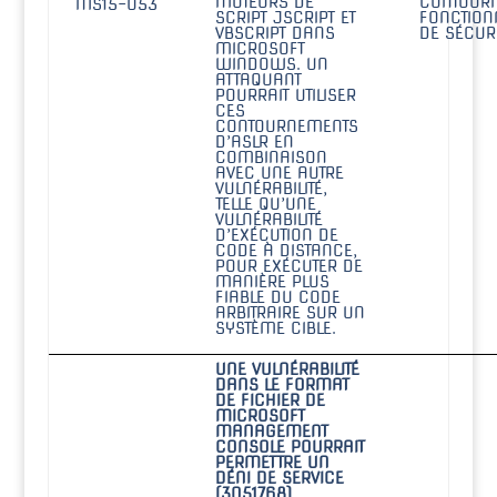
MOTEURS DE
CONTOURN
MS15-053
SCRIPT JSCRIPT ET
FONCTION
VBSCRIPT DANS
DE SÉCURI
MICROSOFT
WINDOWS. UN
ATTAQUANT
POURRAIT UTILISER
CES
CONTOURNEMENTS
D’ASLR EN
COMBINAISON
AVEC UNE AUTRE
VULNÉRABILITÉ,
TELLE QU’UNE
VULNÉRABILITÉ
D’EXÉCUTION DE
CODE À DISTANCE,
POUR EXÉCUTER DE
MANIÈRE PLUS
FIABLE DU CODE
ARBITRAIRE SUR UN
SYSTÈME CIBLE.
UNE VULNÉRABILITÉ
DANS LE FORMAT
DE FICHIER DE
MICROSOFT
MANAGEMENT
CONSOLE POURRAIT
PERMETTRE UN
DÉNI DE SERVICE
(3051768)