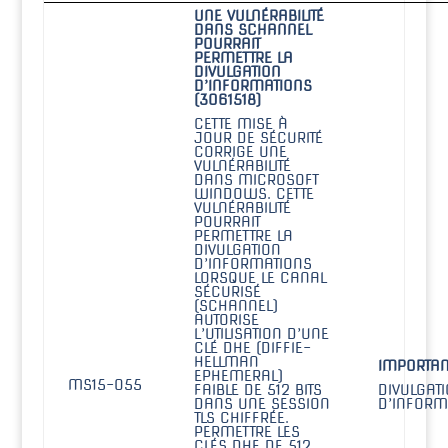
UNE VULNÉRABILITÉ
DANS SCHANNEL
POURRAIT
PERMETTRE LA
DIVULGATION
D’INFORMATIONS
(3061518)
CETTE MISE À
JOUR DE SÉCURITÉ
CORRIGE UNE
VULNÉRABILITÉ
DANS MICROSOFT
WINDOWS. CETTE
VULNÉRABILITÉ
POURRAIT
PERMETTRE LA
DIVULGATION
D’INFORMATIONS
LORSQUE LE CANAL
SÉCURISÉ
(SCHANNEL)
AUTORISE
L’UTILISATION D’UNE
CLÉ DHE (DIFFIE-
HELLMAN
IMPORTAN
EPHEMERAL)
MS15-055
FAIBLE DE 512 BITS
DIVULGAT
DANS UNE SESSION
D’INFORM
TLS CHIFFRÉE.
PERMETTRE LES
CLÉS DHE DE 512