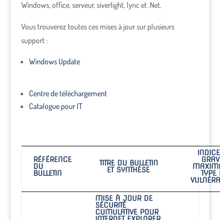
Windows, office, serveur, siverlight, lync et .Net.
Vous trouverez toutes ces mises à jour sur plusieurs
support :
Windows Update
Centre de téléchargement
Catalogue pour IT
INDIC
RÉFÉRENCE
GRAV
TITRE DU BULLETIN
DU
MAXIMA
ET SYNTHÈSE
BULLETIN
TYPE
VULNÉRAB
MISE À JOUR DE
SÉCURITÉ
CUMULATIVE POUR
INTERNET EXPLORER