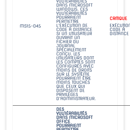
VULNÉRABILITÉS
DANS MICROSOFT
WINDOWS. CES
VULNÉRABILITÉS
POURRAIENT
CRITIQUE
PERMETTRE
L’EXÉCUTION DE
EXÉCUTIO
MS15-045
CODE À DISTANCE
CODE À
SI UN UTILISATEUR
DISTANCE
OUVRAIT UN
FICHIER DU
JOURNAL
SPÉCIALEMENT
CONÇU. LES
UTILISATEURS DONT
LES COMPTES SONT
CONFIGURÉS AVEC
MOINS DE DROITS
SUR LE SYSTÈME
POURRAIENT ÊTRE
MOINS TOUCHÉS
QUE CEUX QUI
DISPOSENT DE
PRIVILÈGES
D’ADMINISTRATEUR.
DES
VULNÉRABILITÉS
DANS MICROSOFT
OFFICE
POURRAIENT
PERMETTRE