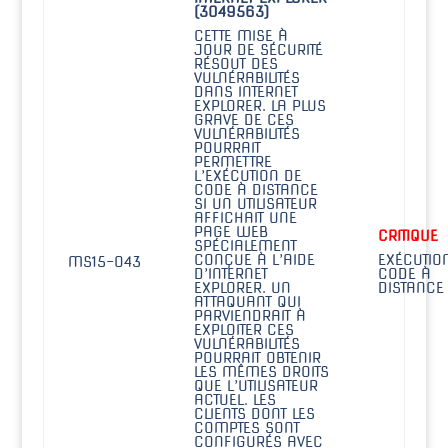
(3049563)
CETTE MISE À
JOUR DE SÉCURITÉ
RÉSOUT DES
VULNÉRABILITÉS
DANS INTERNET
EXPLORER. LA PLUS
GRAVE DE CES
VULNÉRABILITÉS
POURRAIT
PERMETTRE
L’EXÉCUTION DE
CODE À DISTANCE
SI UN UTILISATEUR
AFFICHAIT UNE
PAGE WEB
CRITIQUE
SPÉCIALEMENT
CONÇUE À L’AIDE
EXÉCUTIO
MS15-043
D’INTERNET
CODE À
EXPLORER. UN
DISTANCE
ATTAQUANT QUI
PARVIENDRAIT À
EXPLOITER CES
VULNÉRABILITÉS
POURRAIT OBTENIR
LES MÊMES DROITS
QUE L’UTILISATEUR
ACTUEL. LES
CLIENTS DONT LES
COMPTES SONT
CONFIGURÉS AVEC