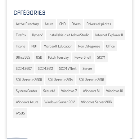
CATÉGORIES
Active Directory
Azure
CMD
Divers
Drivers et pilotes
Firefox
HyperV
Installshield et AdminStudio
Internet Explorer 11
Intune
MDT
Microsoft Education
Non Catégorisé
Office
Office365
OSD
Patch Tuesday
PowerShell
SCCM
SCCM 2007
SCCM 2012
SCCM VNext
Server
SQL Serveur 2008
SQL Serveur 2014
SQL Serveur 2016
System Center
Sécurité
Windows 7
Windows 8.1
Windows 10
Windows Azure
Windows Server 2012
Windows Server 2016
WSUS