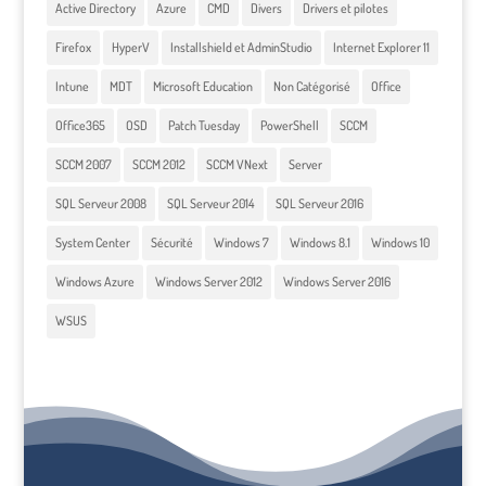
Active Directory
Azure
CMD
Divers
Drivers et pilotes
Firefox
HyperV
Installshield et AdminStudio
Internet Explorer 11
Intune
MDT
Microsoft Education
Non Catégorisé
Office
Office365
OSD
Patch Tuesday
PowerShell
SCCM
SCCM 2007
SCCM 2012
SCCM VNext
Server
SQL Serveur 2008
SQL Serveur 2014
SQL Serveur 2016
System Center
Sécurité
Windows 7
Windows 8.1
Windows 10
Windows Azure
Windows Server 2012
Windows Server 2016
WSUS