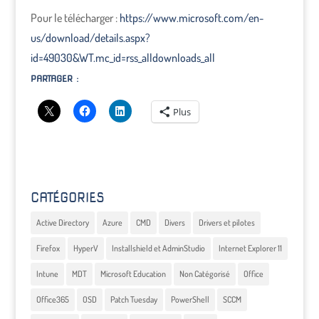
Pour le télécharger :
https://www.microsoft.com/en-
us/download/details.aspx?
id=49030&WT.mc_id=rss_alldownloads_all
PARTAGER :
Plus
CATÉGORIES
Active Directory
Azure
CMD
Divers
Drivers et pilotes
Firefox
HyperV
Installshield et AdminStudio
Internet Explorer 11
Intune
MDT
Microsoft Education
Non Catégorisé
Office
Office365
OSD
Patch Tuesday
PowerShell
SCCM