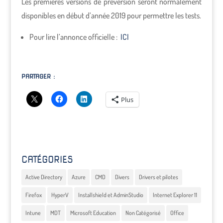
Les premières versions de préversion seront normalement
disponibles en début d’année 2019 pour permettre les tests.
Pour lire l’annonce officielle :
ICI
PARTAGER :
Plus
CATÉGORIES
Active Directory
Azure
CMD
Divers
Drivers et pilotes
Firefox
HyperV
Installshield et AdminStudio
Internet Explorer 11
Intune
MDT
Microsoft Education
Non Catégorisé
Office