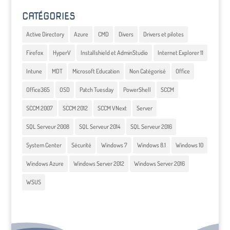
CATÉGORIES
Active Directory
Azure
CMD
Divers
Drivers et pilotes
Firefox
HyperV
Installshield et AdminStudio
Internet Explorer 11
Intune
MDT
Microsoft Education
Non Catégorisé
Office
Office365
OSD
Patch Tuesday
PowerShell
SCCM
SCCM 2007
SCCM 2012
SCCM VNext
Server
SQL Serveur 2008
SQL Serveur 2014
SQL Serveur 2016
System Center
Sécurité
Windows 7
Windows 8.1
Windows 10
Windows Azure
Windows Server 2012
Windows Server 2016
WSUS