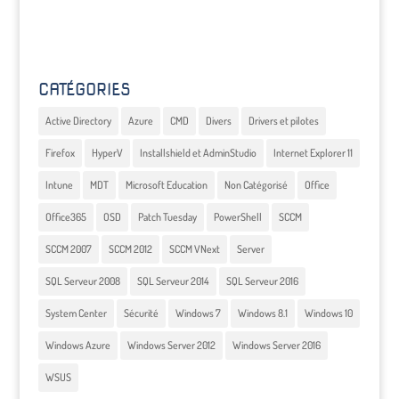
CATÉGORIES
Active Directory
Azure
CMD
Divers
Drivers et pilotes
Firefox
HyperV
Installshield et AdminStudio
Internet Explorer 11
Intune
MDT
Microsoft Education
Non Catégorisé
Office
Office365
OSD
Patch Tuesday
PowerShell
SCCM
SCCM 2007
SCCM 2012
SCCM VNext
Server
SQL Serveur 2008
SQL Serveur 2014
SQL Serveur 2016
System Center
Sécurité
Windows 7
Windows 8.1
Windows 10
Windows Azure
Windows Server 2012
Windows Server 2016
WSUS