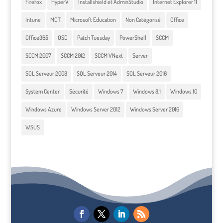
Firefox
HyperV
Installshield et AdminStudio
Internet Explorer 11
Intune
MDT
Microsoft Education
Non Catégorisé
Office
Office365
OSD
Patch Tuesday
PowerShell
SCCM
SCCM 2007
SCCM 2012
SCCM VNext
Server
SQL Serveur 2008
SQL Serveur 2014
SQL Serveur 2016
System Center
Sécurité
Windows 7
Windows 8.1
Windows 10
Windows Azure
Windows Server 2012
Windows Server 2016
WSUS