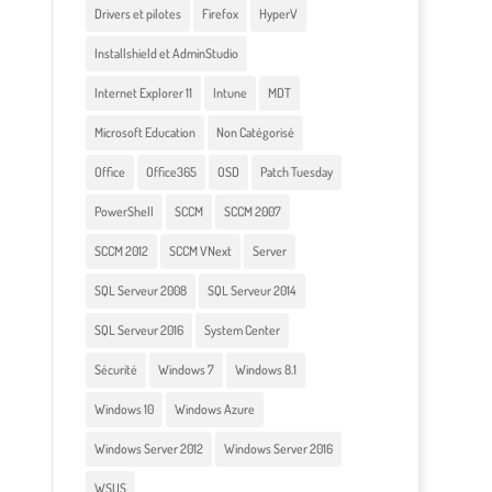
Drivers et pilotes
Firefox
HyperV
Installshield et AdminStudio
Internet Explorer 11
Intune
MDT
Microsoft Education
Non Catégorisé
Office
Office365
OSD
Patch Tuesday
PowerShell
SCCM
SCCM 2007
SCCM 2012
SCCM VNext
Server
SQL Serveur 2008
SQL Serveur 2014
SQL Serveur 2016
System Center
Sécurité
Windows 7
Windows 8.1
Windows 10
Windows Azure
Windows Server 2012
Windows Server 2016
WSUS