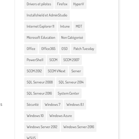
Drivers et pilotes
Firefox
HyperV
Installshield et AdminStudio
Internet Explorer 11
Intune
MDT
Microsoft Education
Non Catégorisé
Office
Office365
OSD
Patch Tuesday
PowerShell
SCCM
SCCM 2007
SCCM 2012
SCCM VNext
Server
SQL Serveur 2008
SQL Serveur 2014
SQL Serveur 2016
System Center
ls
Sécurité
Windows 7
Windows 8.1
Windows 10
Windows Azure
Windows Server 2012
Windows Server 2016
WSUS