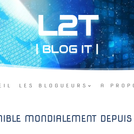
L2T
| BLOG IT |
EIL
LES BLOGUEURS
A PROP
NIBLE MONDIALEMENT DEPUIS