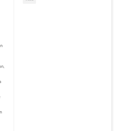
un
on,
a
e
on